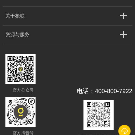
关于极联
资源与服务
官方公众号
电话：400-800-7922
官方抖音号