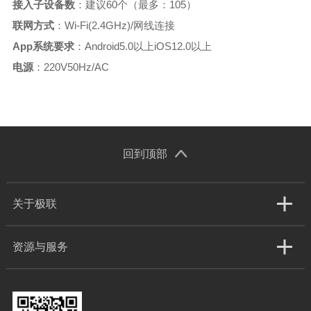
接入子设备数
：建议60个（最多：105）
联网方式
：Wi-Fi(2.4GHz)/网线连接
App系统要求
：Android5.0以上iOS12.0以上
电源
：220V50Hz/AC
回到顶部
关于极联
资源与服务