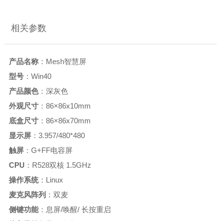
相关参数
产品名称
：Mesh智慧屏
型号
：Win40
产品颜色
：深灰色
外观尺寸
：86×86x10mm
底盒尺寸
：86×86x70mm
显示屏
：3.957/480*480
触屏
：G+FF电容屏
CPU
：R528双核 1.5GHz
操作系统
：Linux
麦克风阵列
：双麦
侧键功能
：息屏/唤醒/ 长按重启