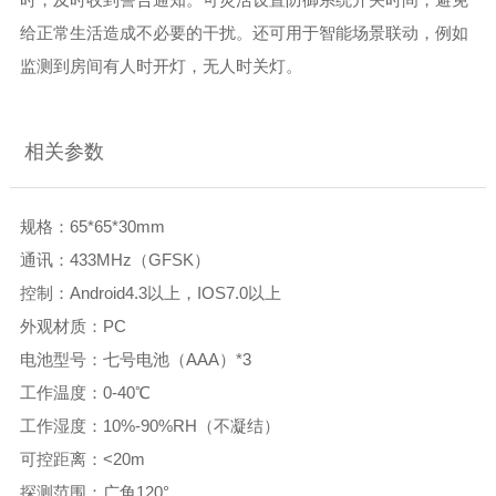
给正常生活造成不必要的干扰。还
可用于智能场景联动，例如
监测到房间有人时
开灯
，无人时关灯。
相关参数
规格：
65*65*30mm
通讯：
433MHz（GFSK）
控制：
Android4.3以上，IOS7.0以上
外观材质：
PC
电池型号：七号电池（
AAA）*3
工作温度：
0-40℃
工作湿度：
10%-90%RH（不凝结）
可控距离：
<20m
探测范围：广角
120°